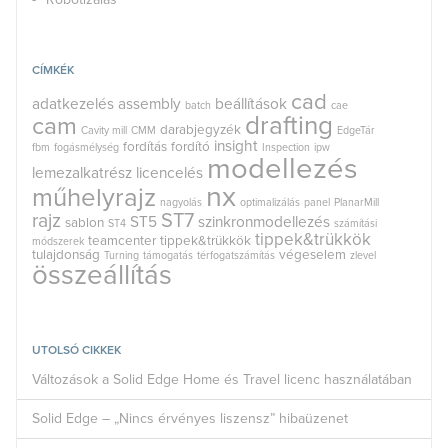
CÍMKÉK
cad
adatkezelés
assembly
beállítások
batch
cae
drafting
cam
darabjegyzék
Cavity mill
CMM
EdgeTár
insight
fordítás
fordító
fbm
fogásmélység
Inspection
ipw
modellezés
lemezalkatrész
licencelés
nx
műhelyrajz
nagyolás
optimalizálás
panel
PlanarMill
rajz
ST7
ST5
szinkronmodellezés
sablon
ST4
számítási
tippek&trükkök
teamcenter
tippek&trükkök
módszerek
tulajdonság
végeselem
Turning
támogatás
térfogatszámítás
zlevel
összeállítás
UTOLSÓ CIKKEK
Változások a Solid Edge Home és Travel licenc használatában
Solid Edge – „Nincs érvényes liszensz” hibaüzenet