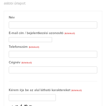
alábbi űrlapot:
Név
E-mail cím / bejelentkezési azonosító
(kötelező)
Telefonszám
(kötelező)
Cégnév
(kötelező)
Kérem írja be az alul látható karaktereket
(kötelező)