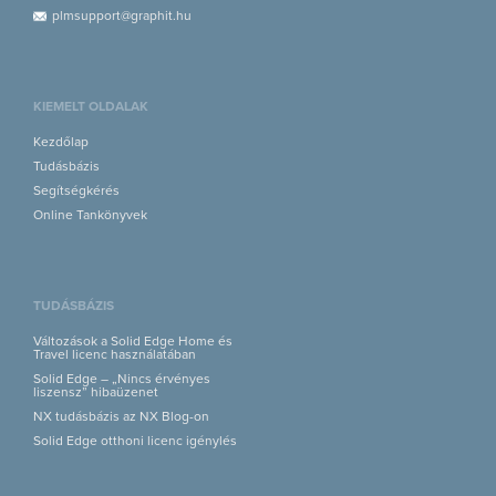
plmsupport@graphit.hu
KIEMELT OLDALAK
Kezdőlap
Tudásbázis
Segítségkérés
Online Tankönyvek
TUDÁSBÁZIS
Változások a Solid Edge Home és
Travel licenc használatában
Solid Edge – „Nincs érvényes
liszensz” hibaüzenet
NX tudásbázis az NX Blog-on
Solid Edge otthoni licenc igénylés