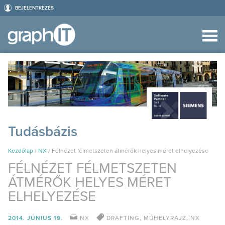
BEJELENTKEZÉS
Tudásbázis
Kezdőlap
/
NX
/
Félnézet félmetszeten átmérők helyes méret elhelyezése
FÉLNÉZET FÉLMETSZETEN
ÁTMÉRŐK HELYES MÉRET
ELHELYEZÉSE
2014. JÚNIUS 19.
NX
DRAFTING
,
MŰHELYRAJZ
,
NX