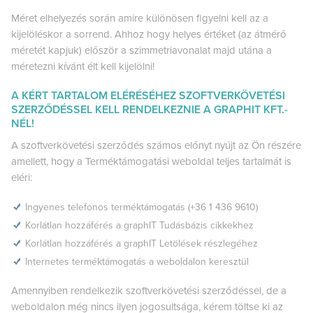
Méret elhelyezés során amire különösen figyelni kell az a
kijelöléskor a sorrend. Ahhoz hogy helyes értéket (az átmérő
méretét kapjuk) először a szimmetriavonalat majd utána a
méretezni kívánt élt kell kijelölni!
A KÉRT TARTALOM ELÉRÉSÉHEZ SZOFTVERKÖVETÉSI
SZERZŐDÉSSEL KELL RENDELKEZNIE A GRAPHIT KFT.-
NÉL!
A szoftverkövetési szerződés számos előnyt nyújt az Ön részére
amellett, hogy a Terméktámogatási weboldal teljes tartalmát is
eléri:
Ingyenes telefonos terméktámogatás (+36 1 436 9610)
Korlátlan hozzáférés a graphIT Tudásbázis cikkekhez
Korlátlan hozzáférés a graphIT Letölések részlegéhez
Internetes terméktámogatás a weboldalon keresztül
Amennyiben rendelkezik szoftverkövetési szerződéssel, de a
weboldalon még nincs ilyen jogosultsága, kérem töltse ki az