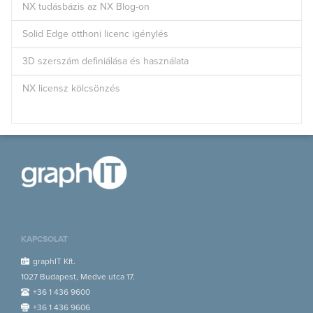
NX tudásbázis az NX Blog-on
Solid Edge otthoni licenc igénylés
3D szerszám definiálása és használata
NX licensz kölcsönzés
KAPCSOLAT
graphIT Kft.
1027 Budapest, Medve utca 17.
+36 1 436 9600
+36 1 436 9606