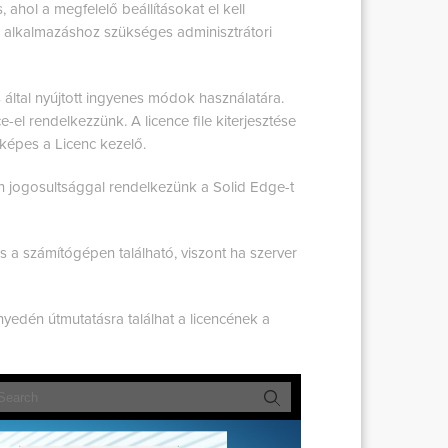
 ahol a megfelelő beállításokat el kell
 alkalmazáshoz szükséges adminisztrátori
által nyújtott ingyenes módok használatára.
-el rendelkezzünk. A licence file kiterjesztése
s képes a Licenc kezelő.
 jogosultsággal rendelkezünk a Solid Edge-t
is a számítógépen található, viszont ha szerver
yedén útmutatásra találhat a licencének a