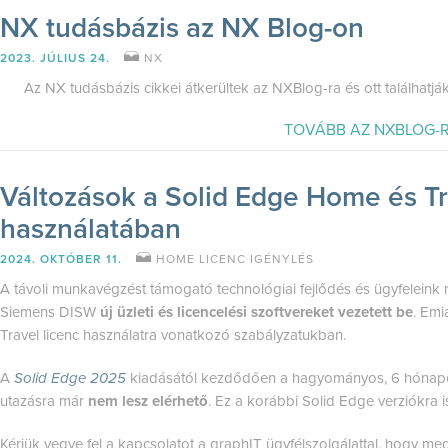
NX tudásbázis az NX Blog-on
2023. JÚLIUS 24.
NX
Az NX tudásbázis cikkei átkerültek az NXBlog-ra és ott találhatják
TOVÁBB AZ NXBLOG-R
Változások a Solid Edge Home és Tr
használatában
2024. OKTÓBER 11.
HOME LICENC IGÉNYLÉS
A távoli munkavégzést támogató technológiai fejlődés és ügyfeleink
Siemens DISW
új üzleti és licencelési szoftvereket vezetett be
. Emi
Travel licenc használatra vonatkozó szabályzatukban.
A
Solid Edge 2025
kiadásától kezdődően a hagyományos, 6 hónapo
utazásra már
nem lesz elérhető
. Ez a korábbi Solid Edge verziókra i
Kérjük vegye fel a kapcsolatot a graphIT ügyfélszolgálattal, hogy meg