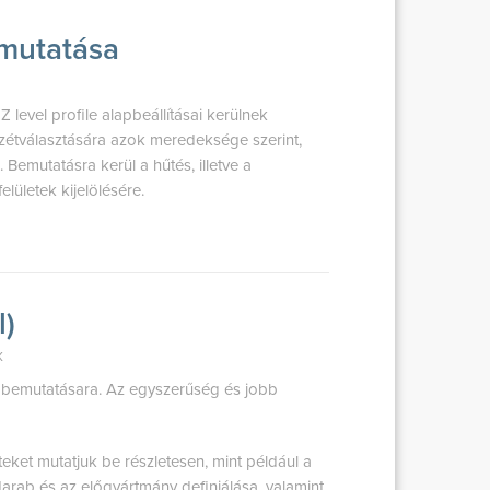
emutatása
level profile alapbeállításai kerülnek
szétválasztására azok meredeksége szerint,
emutatásra kerül a hűtés, illetve a
lületek kijelölésére.
l)
X
ek bemutatásara. Az egyszerűség és jobb
ket mutatjuk be részletesen, mint például a
rab és az előgyártmány definiálása, valamint