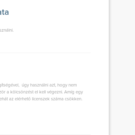
ata
ználni.
gítségével, úgy használni azt, hogy nem
zör a kölcsönzést el kell végezni. Amíg egy
 tehát az elérhető licenszek száma csökken.