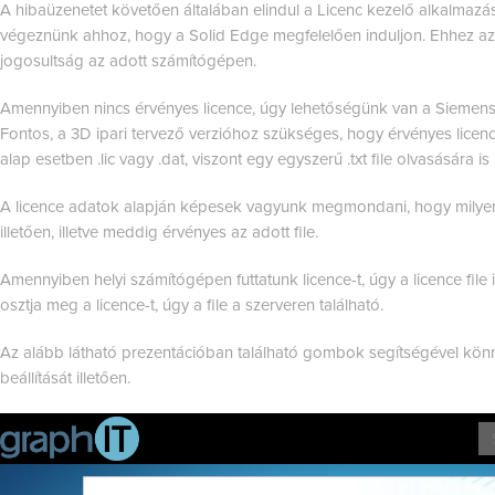
A hibaüzenetet követően általában elindul a Licenc kezelő alkalmazás,
végeznünk ahhoz, hogy a Solid Edge megfelelően induljon. Ehhez az
jogosultság az adott számítógépen.
Amennyiben nincs érvényes licence, úgy lehetőségünk van a Siemens 
Fontos, a 3D ipari tervező verzióhoz szükséges, hogy érvényes licence
alap esetben .lic vagy .dat, viszont egy egyszerű .txt file olvasására i
A licence adatok alapján képesek vagyunk megmondani, hogy milyen
illetően, illetve meddig érvényes az adott file.
Amennyiben helyi számítógépen futtatunk licence-t, úgy a licence file 
osztja meg a licence-t, úgy a file a szerveren található.
Az alább látható prezentációban található gombok segítségével könn
beállítását illetően.