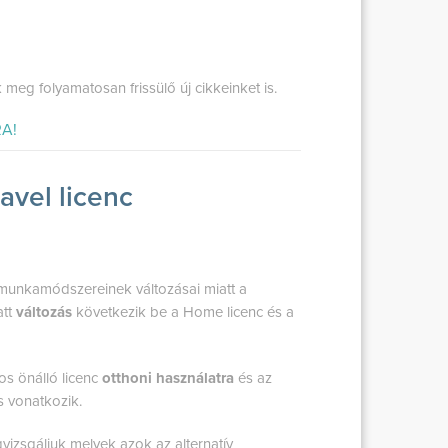
 meg folyamatosan frissülő új cikkeinket is.
A!
avel licenc
 munkamódszereinek változásai miatt a
att
változás
következik be a Home licenc és a
s önálló licenc
otthoni használatra
és az
s vonatkozik.
vizsgáljuk melyek azok az alternatív