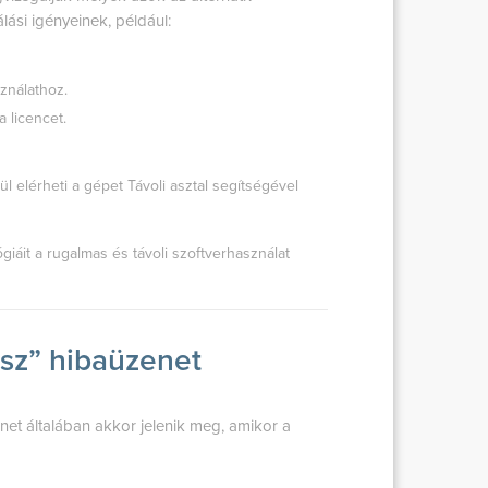
ási igényeinek, például:
sználathoz.
a licencet.
l elérheti a gépet Távoli asztal segítségével
giáit a rugalmas és távoli szoftverhasználat
nsz” hibaüzenet
net általában akkor jelenik meg, amikor a