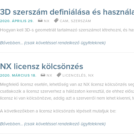
3D szerszám definiálása és használ
2020. ÁPRILIS 29.
NX
CAM
,
SZERSZÁM
Hogyan kell 3D-s geometriát tartalmazó szerszámot létrehozni, és has
Bővebben… (csak követéssel rendelkező ügyfeleknek)
NX licensz kölcsönzés
2020. MÁRCIUS 18.
NX
LICENCELÉS
,
NX
Megfelelő licensz esetén, lehetőség van az NX licensz kölcsönzés se
csatlakozik a licensz szerverhez a hálózaton keresztül, de ehhez elős
licensz ki van kölcsönözve, addig azt a szerverről nem lehet kivenni,
A következőkben a licensz kölcsönzés lépéseit mutatjuk be:
Bővebben… (csak követéssel rendelkező ügyfeleknek)