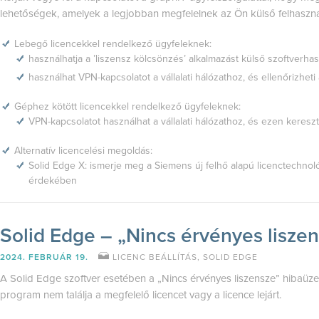
lehetőségek, amelyek a legjobban megfelelnek az Ön külső felhasznál
Lebegő licencekkel rendelkező ügyfeleknek:
használhatja a ’liszensz kölcsönzés’ alkalmazást külső szoftverha
használhat VPN-kapcsolatot a vállalati hálózathoz, és ellenőrizheti 
Géphez kötött licencekkel rendelkező ügyfeleknek:
VPN-kapcsolatot használhat a vállalati hálózathoz, és ezen keresztü
Alternatív licencelési megoldás:
Solid Edge X
: ismerje meg a Siemens új felhő alapú licenctechnoló
érdekében
Solid Edge – „Nincs érvényes lisze
2024. FEBRUÁR 19.
LICENC BEÁLLÍTÁS
,
SOLID EDGE
A Solid Edge szoftver esetében a „Nincs érvényes liszensze” hibaüze
program nem találja a megfelelő licencet vagy a licence lejárt.