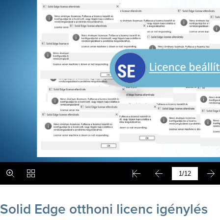
Solid Edge otthoni licenc igénylés