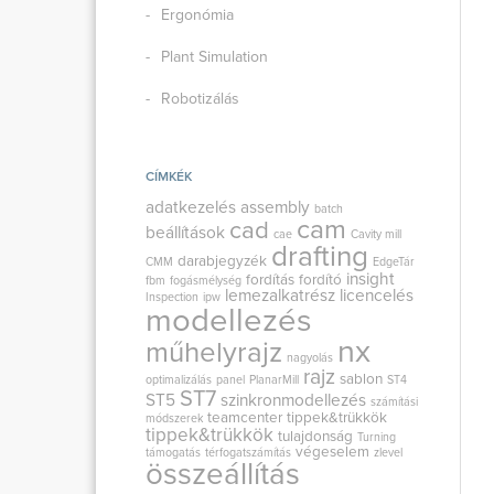
Ergonómia
Plant Simulation
Robotizálás
CÍMKÉK
adatkezelés
assembly
batch
cam
cad
beállítások
cae
Cavity mill
drafting
darabjegyzék
CMM
EdgeTár
insight
fordítás
fordító
fbm
fogásmélység
lemezalkatrész
licencelés
Inspection
ipw
modellezés
nx
műhelyrajz
nagyolás
rajz
sablon
optimalizálás
panel
PlanarMill
ST4
ST7
ST5
szinkronmodellezés
számítási
teamcenter
tippek&trükkök
módszerek
tippek&trükkök
tulajdonság
Turning
végeselem
támogatás
térfogatszámítás
zlevel
összeállítás