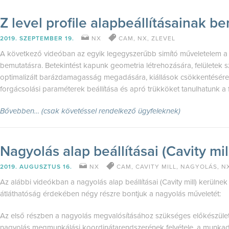
Z level profile alapbeállításainak b
2019. SZEPTEMBER 19.
NX
CAM
,
NX
,
ZLEVEL
A következő videóban az egyik legegyszerűbb simító műveletelem a Z 
bemutatásra. Betekintést kapunk geometria létrehozására, felületek 
optimalizált barázdamagasság megadására, kiállások csökkentésére. B
forgácsolási paraméterek beállítása és apró trükköket tanulhatunk a fe
Bővebben… (csak követéssel rendelkező ügyfeleknek)
Nagyolás alap beállításai (Cavity mil
2019. AUGUSZTUS 16.
NX
CAM
,
CAVITY MILL
,
NAGYOLÁS
,
N
Az alábbi videókban a nagyolás alap beállításai (Cavity mill) kerüln
átláthatóság érdekében négy részre bontjuk a nagyolás műveletét:
Az első részben a nagyolás megvalósításához szükséges előkészülete
nagyolás megmunkálási koordinátarendszerének felvétele, a munkada