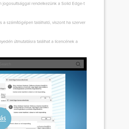
 jogosultsággal rendelkezünk a Solid Edge-t
is a számítógépen található, viszont ha szerver
yedén útmutatásra találhat a licencének a