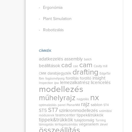
Ergonómia
Plant Simulation
Robotizálás
CÍMKÉK
adatkezelés
assembly
batch
cam
cad
beállítások
cae
Cavity mill
drafting
darabjegyzék
CMM
EdgeTár
insight
fordítás
fordító
fbm
fogásmélység
lemezalkatrész
licencelés
Inspection
ipw
modellezés
nx
műhelyrajz
nagyolás
rajz
sablon
optimalizálás
panel
PlanarMill
ST4
ST7
ST5
szinkronmodellezés
számítási
teamcenter
tippek&trükkök
módszerek
tippek&trükkök
tulajdonság
Turning
végeselem
támogatás
térfogatszámítás
zlevel
összeállítás