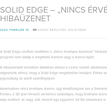
SOLID EDGE – „NINCS ÉRV
HIBAÜZENET
2024. FEBRUÁR 19.
LICENC BEÁLLÍTÁS
,
SOLID EDGE
A Solid Edge szoftver esetében a „Nincs érvényes liszensze” hibaüze
program nem találja a megfelelő licencet vagy a licence lejárt.
A hibaüzenetet követően általában elindul a Licenc kezelő alkalmazás,
végeznünk ahhoz, hogy a Solid Edge megfelelően induljon. Ehhez az
jogosultság az adott számítógépen.
Amennyiben nincs érvényes licence, úgy lehetőségünk van a Siemens 
Fontos, a 3D ipari tervező verzióhoz szükséges, hogy érvényes licence
alap esetben .lic vagy .dat, viszont egy egyszerű .txt file olvasására i