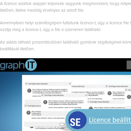
A licence adatok alapján képesek vagyunk megmondani, hogy milyen
illetően, illetve meddig érvényes az adott file.
Amennyiben helyi számítógépen futtatunk licence-t, úgy a licence file 
osztja meg a licence-t, úgy a file a szerveren található.
Az alább látható prezentációban található gombok segítségével könn
beállítását illetően.