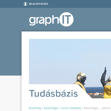
BEJELENTKEZÉS
Tudásbázis
Kezdőlap
/
Solid Edge
/
Licenc beállítás
/
Solid Edge – „Nincs