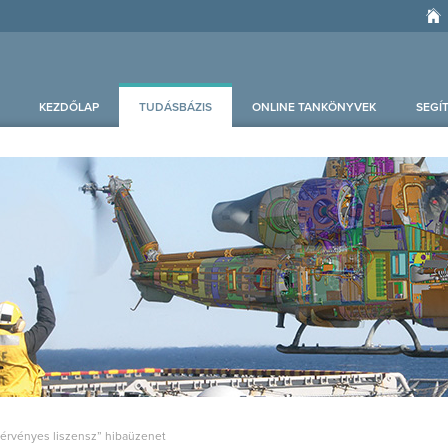
KEZDŐLAP
TUDÁSBÁZIS
ONLINE TANKÖNYVEK
SEGÍ
 érvényes liszensz” hibaüzenet