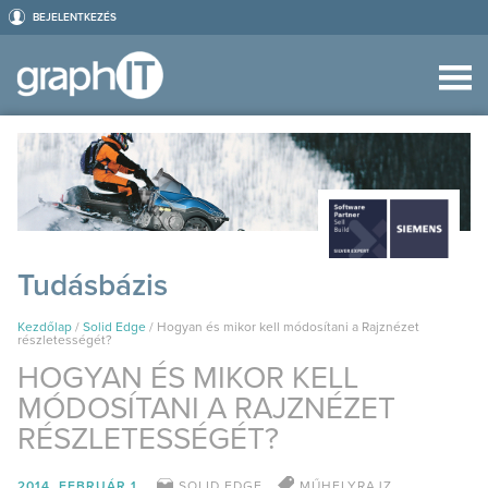
BEJELENTKEZÉS
Tudásbázis
Kezdőlap
/
Solid Edge
/
Hogyan és mikor kell módosítani a Rajznézet
részletességét?
HOGYAN ÉS MIKOR KELL
MÓDOSÍTANI A RAJZNÉZET
RÉSZLETESSÉGÉT?
2014. FEBRUÁR 1.
SOLID EDGE
MŰHELYRAJZ