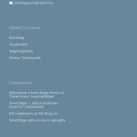
plmsupport@graphit.hu
KIEMELT OLDALAK
Kezdőlap
Tudásbázis
Segítségkérés
Online Tankönyvek
TUDÁSBÁZIS
Változások a Solid Edge Home és
Travel licenc használatában
Solid Edge – „Nincs érvényes
liszensz” hibaüzenet
NX tudásbázis az NX Blog-on
Solid Edge otthoni licenc igénylés