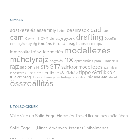
CÍMKÉK
cad
adatkezelés
assembly
beállítások
batch
cae
drafting
cam
darabjegyzék
Cavity mill
CMM
EdgeTár
insight
fordítás
fordító
fbm
fogásmélység
Inspection
ipw
modellezés
lemezalkatrész
licencelés
nx
műhelyrajz
nagyolás
optimalizálás
panel
PlanarMill
rajz
ST7
ST5
szinkronmodellezés
sablon
ST4
számítási
tippek&trükkök
teamcenter
tippek&trükkök
módszerek
tulajdonság
végeselem
Turning
támogatás
térfogatszámítás
zlevel
összeállítás
UTOLSÓ CIKKEK
Változások a Solid Edge Home és Travel licenc használatában
Solid Edge – „Nincs érvényes liszensz” hibaüzenet