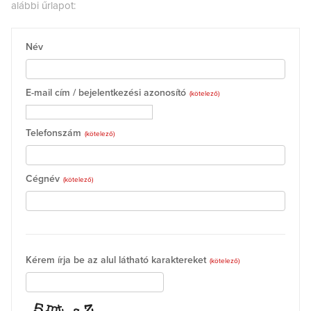
alábbi űrlapot:
Név
E-mail cím / bejelentkezési azonosító
(kötelező)
Telefonszám
(kötelező)
Cégnév
(kötelező)
Kérem írja be az alul látható karaktereket
(kötelező)