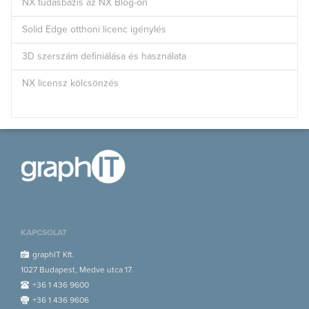
NX tudásbázis az NX Blog-on
Solid Edge otthoni licenc igénylés
3D szerszám definiálása és használata
NX licensz kölcsönzés
KAPCSOLAT
graphIT Kft.
1027 Budapest, Medve utca 17.
+36 1 436 9600
+36 1 436 9606