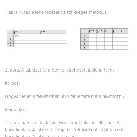
1. ábra: A table létrehozásához szükséges metódus
2. ábra: A táblázat és a benne létrehozott table tartalma
Kérdés:
Hogyan lehet a táblázatban lévő table tartalmára hivatkozni?
Megoldás:
Táblázat (abszolút/relatív) útvonala A táblázat cellájának X
koordinátája, A táblázat cellájának Y koordinátája][A table X
koordinátája, A table Y koordinátája]