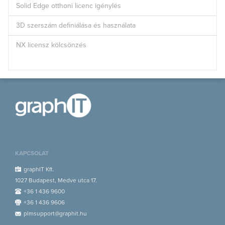
Solid Edge otthoni licenc igénylés
3D szerszám definiálása és használata
NX licensz kölcsönzés
KAPCSOLAT
graphIT Kft.
1027 Budapest, Medve utca 17.
+36 1 436 9600
+36 1 436 9606
plmsupport@graphit.hu