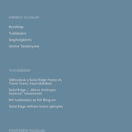
KIEMELT OLDALAK
Kezdőlap
Tudásbázis
Segítségkérés
Online Tankönyvek
TUDÁSBÁZIS
Változások a Solid Edge Home és
Travel licenc használatában
Solid Edge – „Nincs érvényes
liszensz” hibaüzenet
NX tudásbázis az NX Blog-on
Solid Edge otthoni licenc igénylés
KÖZÖSSÉGI OLDALAK