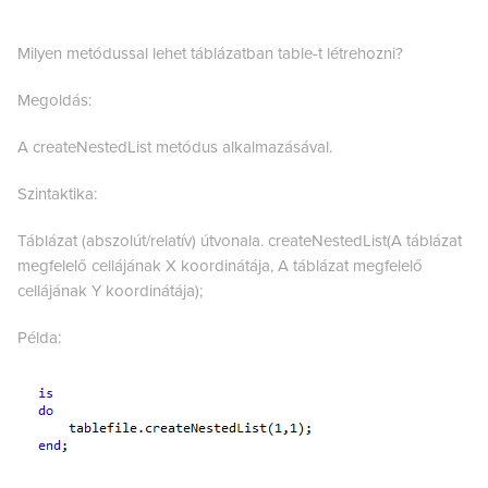
Milyen metódussal lehet táblázatban table-t létrehozni?
Megoldás:
A createNestedList metódus alkalmazásával.
Szintaktika:
Táblázat (abszolút/relatív) útvonala. createNestedList(A táblázat
megfelelő cellájának X koordinátája, A táblázat megfelelő
cellájának Y koordinátája);
Példa: