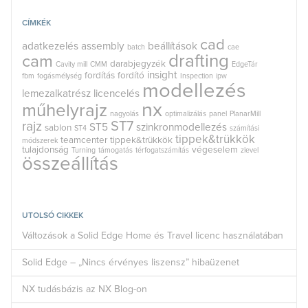
CÍMKÉK
cad
adatkezelés
assembly
beállítások
batch
cae
drafting
cam
darabjegyzék
Cavity mill
CMM
EdgeTár
insight
fordítás
fordító
fbm
fogásmélység
Inspection
ipw
modellezés
lemezalkatrész
licencelés
nx
műhelyrajz
nagyolás
optimalizálás
panel
PlanarMill
rajz
ST7
ST5
szinkronmodellezés
sablon
ST4
számítási
tippek&trükkök
teamcenter
tippek&trükkök
módszerek
tulajdonság
végeselem
Turning
támogatás
térfogatszámítás
zlevel
összeállítás
UTOLSÓ CIKKEK
Változások a Solid Edge Home és Travel licenc használatában
Solid Edge – „Nincs érvényes liszensz” hibaüzenet
NX tudásbázis az NX Blog-on