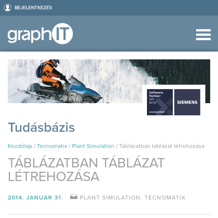
BEJELENTKEZÉS
Tudásbázis
Kezdőlap
/
Tecnomatix
/
Plant Simulation
/
Táblázatban táblázat létrehozása
TÁBLÁZATBAN TÁBLÁZAT
LÉTREHOZÁSA
2014. JANUÁR 31.
PLANT SIMULATION
,
TECNOMATIX